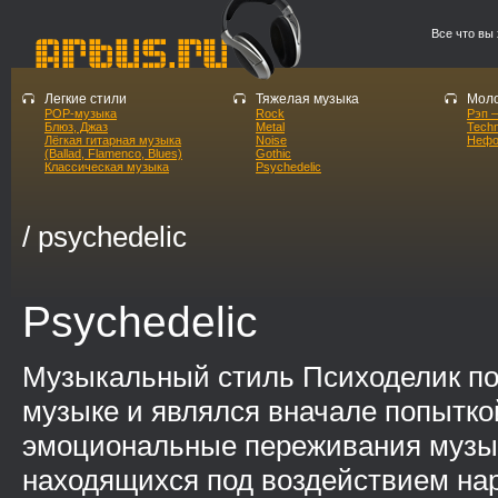
Все что вы
Легкие стили
Тяжелая музыка
Моло
POP-музыка
Rock
Рэп –
Блюз, Джаз
Metal
Tech
Лёгкая гитарная музыка
Noise
Нефо
(Ballad, Flamenco, Blues)
Gothic
Классическая музыка
Psychedelic
/ psychedelic
Psychedelic
Музыкальный стиль Психоделик по
музыке и являлся вначале попытко
эмоциональные переживания музы
находящихся под воздействием на