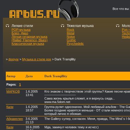
Все что вы
Легкие стили
Тяжелая музыка
Моло
POP-музыка
Rock
Рэп –
Блюз, Джаз
Metal
Tech
Лёгкая гитарная музыка
Noise
Нефо
(Ballad, Flamenco, Blues)
Gothic
Классическая музыка
Psychedelic
>
форум
>
Музыка в стиле рок
> Dark Tranqillity
Автор
Дата
Dark Tranqillity
Pages
:
1
MAPKOB
1.6.2005
Кто знаком с творчеством этой группы? Какие песни нр
13:41
---------------------------
Сама жизнь крылья сложит, и я вернусь сюда...
www.ma.5dom.net
Кали
1.6.2005
Группа рулит однозначно. Мой любимый альбом - The Gall
18:57
Более поздние нравятся меньше - DT стали немного отхо
который лично я обожаю.
Абрамелин
3.6.2005
The Gallery супер, согласен. Меня, правда, The Mind`s I
21:13
Кали
16.6.2005
Мда, закинул человек тему и исчез:)