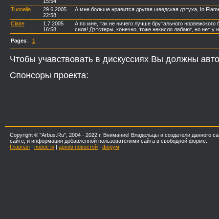
15:54
Tuonella
29.6.2005
А мне больше нравится другая шведская дэтуха, In Flam
22:58
Claire
1.7.2005
А по мне, так не ничего лучше брутального норвежского
16:58
сила! Дэтстеры, конечно, тоже некисло лабают, но нет у н
Pages
:
1
Чтобы учавствовать в дискуссиях Вы должны авто
Спонсоры проекта:
Copyright © "Arbus.Ru", 2004 - 2022 г. Внимание! Владельцы и создатели данного
сайте, и информации добавленной пользователями сайта в свободной форме.
Главная
|
новости
|
архив новостей
|
форум