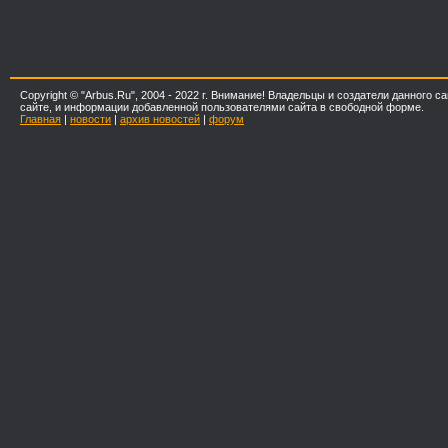
Copyright © "Arbus.Ru", 2004 - 2022 г. Внимание! Владельцы и создатели данного
сайте, и информации добавленной пользователями сайта в свободной форме.
Главная
|
новости
|
архив новостей
|
форум