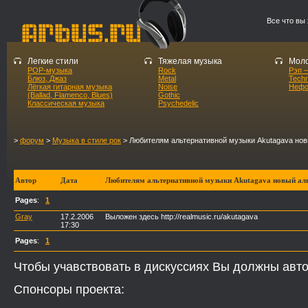
Все что вы
Легкие стили
Тяжелая музыка
Моло
POP-музыка
Rock
Рэп –
Блюз, Джаз
Metal
Tech
Лёгкая гитарная музыка
Noise
Нефо
(Ballad, Flamenco, Blues)
Gothic
Классическая музыка
Psychedelic
>
форум
>
Музыка в стиле рок
> Любителям альтернативной музыки Akutagava но
Автор
Дата
Любителям альтернативной музыки Akutagava новый ал
Pages
:
1
Gray
17.2.2006
Выложен здесь http://realmusic.ru/akutagava
17:30
Pages
:
1
Чтобы учавствовать в дискуссиях Вы должны авто
Спонсоры проекта: