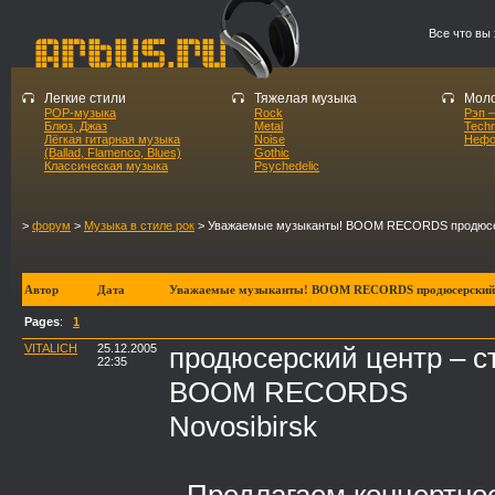
Все что вы
Легкие стили
Тяжелая музыка
Моло
POP-музыка
Rock
Рэп –
Блюз, Джаз
Metal
Tech
Лёгкая гитарная музыка
Noise
Нефо
(Ballad, Flamenco, Blues)
Gothic
Классическая музыка
Psychedelic
>
форум
>
Музыка в стиле рок
> Уважаемые музыканты! BOOM RECORDS продюсер
Автор
Дата
Уважаемые музыканты! BOOM RECORDS продюсерский ц
Pages
:
1
VITALICH
25.12.2005
продюсерский центр – с
22:35
BOOM RECORDS
Novosibirsk