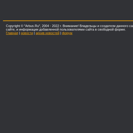
Copyright © "Arbus.Ru", 2004 - 2022 г. Внимание! Владельцы и создатели данного
сайте, и информации добавленной пользователями сайта в свободной форме.
Главная
|
новости
|
архив новостей
|
форум