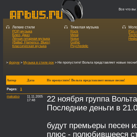
Все что вы
Легкие стили
Тяжелая музыка
Моло
POP-музыка
Rock
Рэп –
Блюз, Джаз
Metal
Tech
Лёгкая гитарная музыка
Noise
Нефо
(Ballad, Flamenco, Blues)
Gothic
Классическая музыка
Psychedelic
>
форум
>
Музыка в стиле рок
> Не пропустите! Вольта представляет новые песни!
Автор
Дата
Не пропустите! Вольта представляет новые песни!
Pages
:
1
makatso
11.11.2005
22 ноября группа Вольта
17:48
Последние деньги в 21.
будут премьеры песен и
плюс - полюбившееся ст