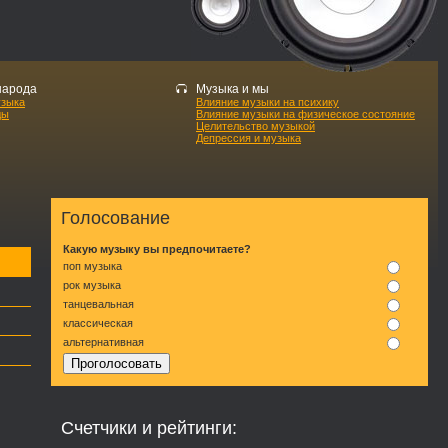
народа
Музыка и мы
узыка
Влияние музыки на психику
ды
Влияние музыки на физическое состояние
Целительство музыкой
Депрессия и музыка
Голосование
Какую музыку вы предпочитаете?
поп музыка
рок музыка
танцевальная
классическая
альтернативная
Счетчики и рейтинги: