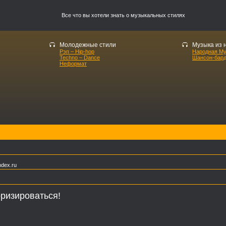
Все что вы хотели знать о музыкальных стилях
Молодежные стили
Музыка из 
Рэп – Hip-hop
Народная М
Techno – Dance
Шансон-бар
Неформат
dex.ru
ризироваться!