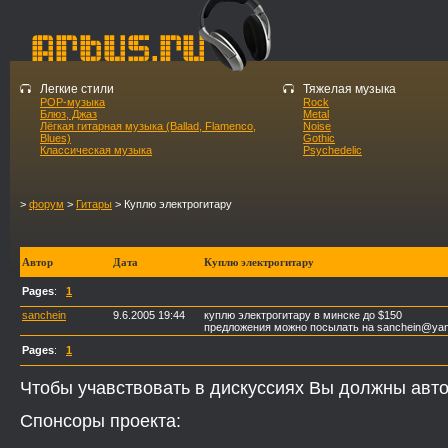
Легкие стили
Тяжелая музыка
POP-музыка
Rock
Блюз, Джаз
Metal
Лёгкая гитарная музыка (Ballad, Flamenco,
Noise
Blues)
Gothic
Классическая музыка
Psychedelic
>
форум
>
Гитары
> Куплю электрогитару
Автор
Дата
Куплю электрогитару
Pages
:
1
sanchein
9.6.2005 19:44
куплю электрогитару в минске до $150
предложения можно посылать на sanchein@yan
Pages
:
1
Чтобы учавствовать в дискуссиях Вы должны авто
Спонсоры проекта: