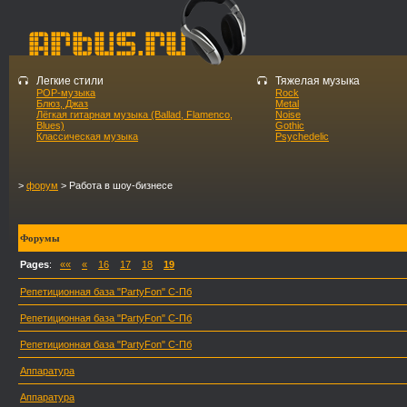
Легкие стили
Тяжелая музыка
POP-музыка
Rock
Блюз, Джаз
Metal
Лёгкая гитарная музыка (Ballad, Flamenco,
Noise
Blues)
Gothic
Классическая музыка
Psychedelic
>
форум
> Работа в шоу-бизнесе
Форумы
Pages
:
««
«
16
17
18
19
Репетиционная база "PartyFon" С-Пб
Репетиционная база "PartyFon" С-Пб
Репетиционная база "PartyFon" С-Пб
Аппаратура
Аппаратура