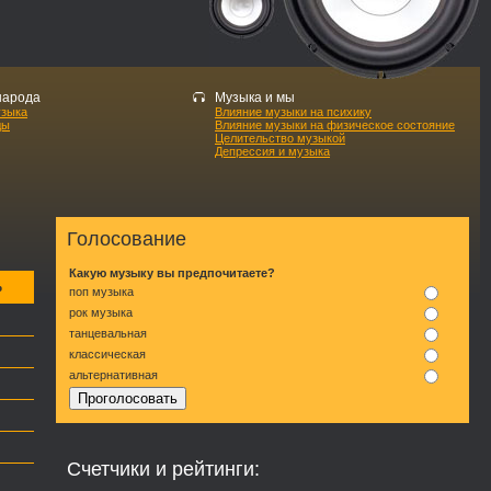
народа
Музыка и мы
узыка
Влияние музыки на психику
ды
Влияние музыки на физическое состояние
Целительство музыкой
Депрессия и музыка
Голосование
Какую музыку вы предпочитаете?
р
поп музыка
рок музыка
танцевальная
классическая
альтернативная
Счетчики и рейтинги: