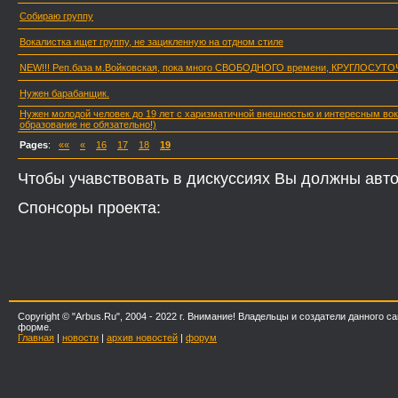
Собираю группу
Вокалистка ищет группу, не зацикленную на отдном стиле
NEW!!! Реп.база м.Войковская, пока много СВОБОДНОГО времени, КРУГЛОСУТО
Нужен барабанщик.
Нужен молодой человек до 19 лет с харизматичной внешностью и интересным во
образование не обязательно!)
Pages
:
««
«
16
17
18
19
Чтобы учавствовать в дискуссиях Вы должны авто
Спонсоры проекта:
Copyright © "Arbus.Ru", 2004 - 2022 г. Внимание! Владельцы и создатели данног
форме.
Главная
|
новости
|
архив новостей
|
форум