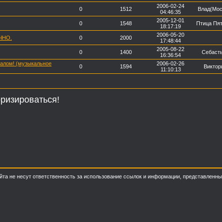
2006-02-24
0
1512
Влад(Мос
04:46:35
2005-12-01
0
1548
Птица Пя
18:17:19
2006-05-20
ЧНО.
0
2000
17:48:44
2005-08-22
0
1400
Себаст
16:36:54
калом! (музыкальное
2006-02-26
0
1594
Виктор
11:10:13
ризироваться!
о сайта не несут ответственность за использование ссылок и информации, представлен