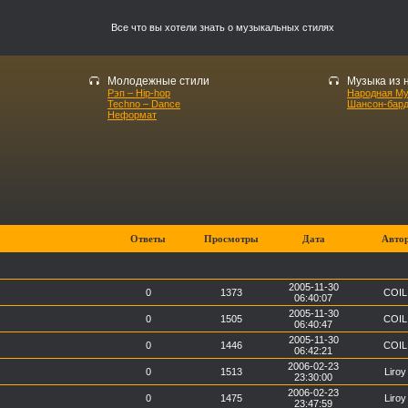
Все что вы хотели знать о музыкальных стилях
Молодежные стили
Музыка из 
Рэп – Hip-hop
Народная М
Techno – Dance
Шансон-бар
Неформат
Ответы
Просмотры
Дата
Авто
2005-11-30
0
1373
COIL
06:40:07
2005-11-30
0
1505
COIL
06:40:47
2005-11-30
0
1446
COIL
06:42:21
2006-02-23
0
1513
Liroy
23:30:00
2006-02-23
0
1475
Liroy
23:47:59