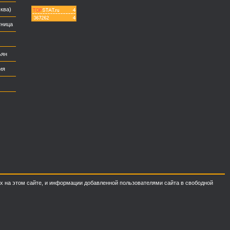
ква)
тница
ьян
ия
ных на этом сайте, и информации добавленной пользователями сайта в свободной