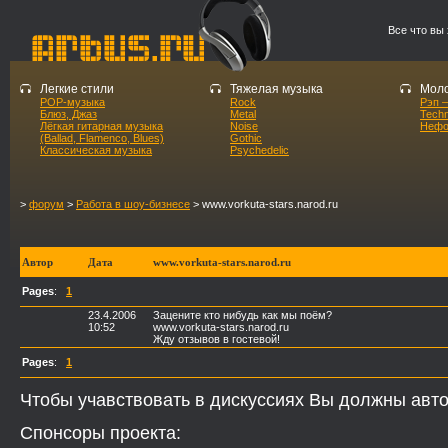
Все что вы
Легкие стили
Тяжелая музыка
Моло
POP-музыка
Rock
Рэп –
Блюз, Джаз
Metal
Tech
Лёгкая гитарная музыка
Noise
Нефо
(Ballad, Flamenco, Blues)
Gothic
Классическая музыка
Psychedelic
>
форум
>
Работа в шоу-бизнесе
> www.vorkuta-stars.narod.ru
Автор
Дата
www.vorkuta-stars.narod.ru
Pages
:
1
23.4.2006
Зацените кто нибудь как мы поём?
10:52
www.vorkuta-stars.narod.ru
Жду отзывов в гостевой!
Pages
:
1
Чтобы учавствовать в дискуссиях Вы должны авто
Спонсоры проекта: