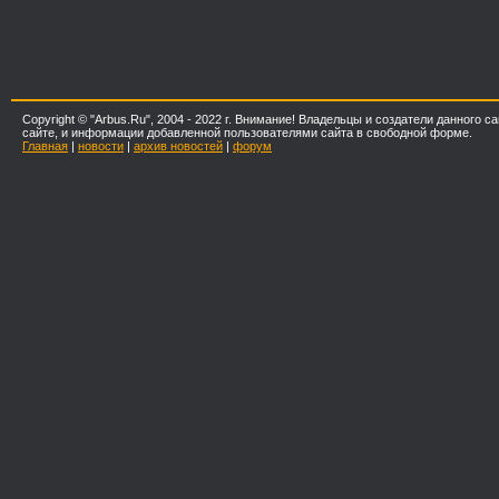
Copyright © "Arbus.Ru", 2004 - 2022 г. Внимание! Владельцы и создатели данного
сайте, и информации добавленной пользователями сайта в свободной форме.
Главная
|
новости
|
архив новостей
|
форум