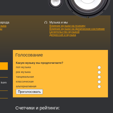
народа
Музыка и мы
узыка
Влияние музыки на психику
ды
Влияние музыки на физическое состояние
Целительство музыкой
Депрессия и музыка
Голосование
Какую музыку вы предпочитаете?
поп музыка
рок музыка
танцевальная
классическая
 korn
альтернативная
Счетчики и рейтинги: