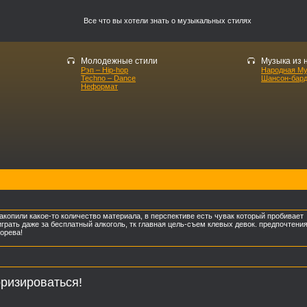
Все что вы хотели знать о музыкальных стилях
Молодежные стили
Музыка из 
Рэп – Hip-hop
Народная М
Techno – Dance
Шансон-бар
Неформат
копили какое-то количество материала, в перспективе есть чувак который пробивает
грать даже за бесплатный алкоголь, тк главная цель-съем клевых девок. предпочтения
форева!
ризироваться!