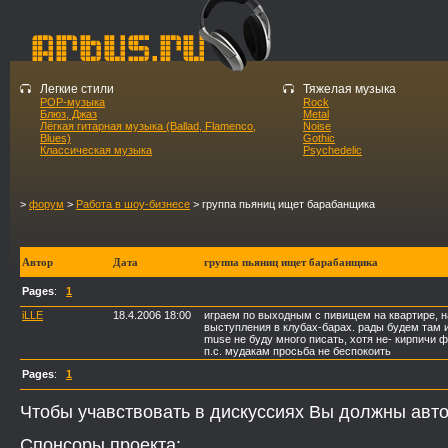
Легкие стили
Тяжелая музыка
POP-музыка
Rock
Блюз, Джаз
Metal
Лёгкая гитарная музыка (Ballad, Flamenco,
Noise
Blues)
Gothic
Классическая музыка
Psychedelic
>
форум
>
Работа в шоу-бизнесе
> группа пьяниц ищет барабанщика
Автор
Дата
группа пьяниц ищет барабанщика
Pages
:
1
iLLE
18.4.2006 18:00
играем по выходным с пивищем на квартире, на
выступления в клубах-барах. рады будем там и
muse не буду много писать, хотя не- кирпичи 
п.с. мудакам просьба не беспокоить
Pages
:
1
Чтобы учавствовать в дискуссиях Вы должны авто
Спонсоры проекта: