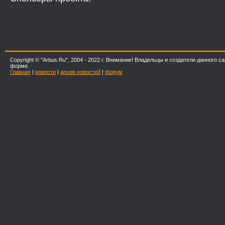
Copyright © "Arbus.Ru", 2004 - 2022 г. Внимание! Владельцы и создатели данног
форме.
Главная
|
новости
|
архив новостей
|
форум