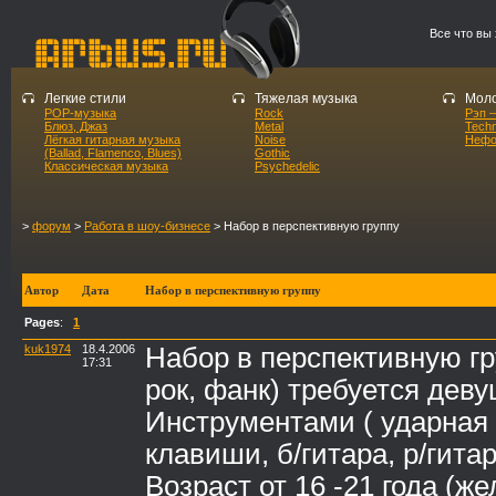
Все что вы
Легкие стили
Тяжелая музыка
Моло
POP-музыка
Rock
Рэп –
Блюз, Джаз
Metal
Tech
Лёгкая гитарная музыка
Noise
Нефо
(Ballad, Flamenco, Blues)
Gothic
Классическая музыка
Psychedelic
>
форум
>
Работа в шоу-бизнесе
> Набор в перспективную группу
Автор
Дата
Набор в перспективную группу
Pages
:
1
kuk1974
18.4.2006
Набор в перспективную гру
17:31
рок, фанк) требуется де
Инструментами ( ударная 
клавиши, б/гитара, р/гитар
Возраст от 16 -21 года (ж