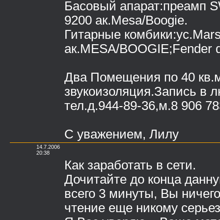
Басовый апарат:преамп S
9200 ак.Mesa/Boogie.
Гитарные комбики:ус.Mars
ак.MESA/BOOGIE;Fender de
Два Помещения по 40 кв.м
звукоизоляция.Запись в 
тел.д.944-89-36,м.8 906 7
C уважением, Лилу
14.7.2006
20:38
Как заработать в сети.
Дочитайте до конца данну
всего 3 минуты, Вы ничего
чтение еще никому серьез