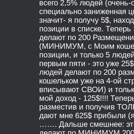
всего 2,5% людей (очень-
специально заниженная ц
значит- я получу 5$, нахо
позиции в списке. Теперь
делают по 200 Размещен
(МИНИМУМ, с Моим кошел
позиции, и только 5 люде
первым пяти - это уже 25$
людей делают по 200 ра
кошельком уже на 4-ой ст
вписывают СВОИ) и тольк
мой доход - 125$!!!! Тепе
разместив и получив ТОЛ
дают мне 625$ прибыли (я
……. Дальше смешнее: эт
делают по МИНИМУМ 200