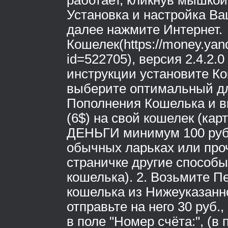
работает, кликнув мышко
Установка и настройка Ва
далее нажмите Интернет.
Кошелек(https://money.yan
id=522705), версия 2.4.2.0
инструкции установите К
выберите оптимальный дл
Пополнения Кошелька и вн
(6$) на свой кошелек (кар
ДЕНЬГИ минимум 100 руб
обычных ларьках или про
страничке другие способ
кошелька). 2. Возьмите 
кошелька из Нижеуказанно
отправьте на него 30 руб.
в поле "Номер счёта:", (в