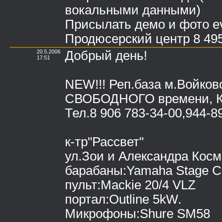
вокальными данными)
Присылать демо и фото ev
Продюсерский центр 8 495
20.5.2006
Добрый день!
17:51
NEW!!! Реп.база м.Войковс
СВОБОДНОГО времени, 
Тел.8 906 783-34-00,944-8
к-тр"Рассвет"
ул.Зои и Александра Косм
барабаны:Yamaha Stage C
пульт:Mackie 20/4 VLZ
портал:Outline 5kW.
Микрофоны:Shure SM58