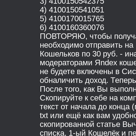
3) 4100150542375
4) 4100150541051
5) 4100170015765
6) 4100160360076
ПОВТОРЯЮ, чтобы получа
необходимо отправить на 
Кошельков по 30 руб. - и
модераторами Яndex коше
не будете включены в Сис
обналичить доход. Тепе
После того, как Вы выпол
Скопируйте к себе на ком
текст от начала до конца
txt или ещё как вам удобно
скопированной статье Выч
списка, 1-ый Кошелёк и п