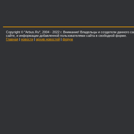
Copyright © "Arbus.Ru", 2004 - 2022 г. Внимание! Владельцы и создатели данного
сайте, и информации добавленной пользователями сайта в свободной форме.
Главная
|
новости
|
архив новостей
|
форум