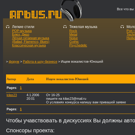
Все что вы
Легкие стили
Тяжелая музыка
Моло
POP-музыка
Rock
Рэп –
Блюз, Джаз
Metal
Tech
Лёгкая гитарная музыка
Noise
Нефо
(Ballad, Flamenco, Blues)
Gothic
Классическая музыка
Psychedelic
>
форум
>
Работа в шоу-бизнесе
> Ищем вокалистов-Юношей
Автор
Дата
Ищем вокалистов-Юношей
Pages
:
1
kilas23
4.1.2006
От 16-25
20:01
пишите на kilas23@mail.ru
О условиях конкурса напишу вам привашей заявке
Pages
:
1
Чтобы учавствовать в дискуссиях Вы должны авто
Спонсоры проекта: