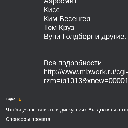
Аэросмит
Кисс
Ким Бесенгер
Том Круз
Вупи Голдберг и другие.
Все подробности:
http://www.mbwork.ru/cgi-
rzm=ib1013&xnew=0000
Pages
:
1
Чтобы учавствовать в дискуссиях Вы должны авто
Спонсоры проекта: