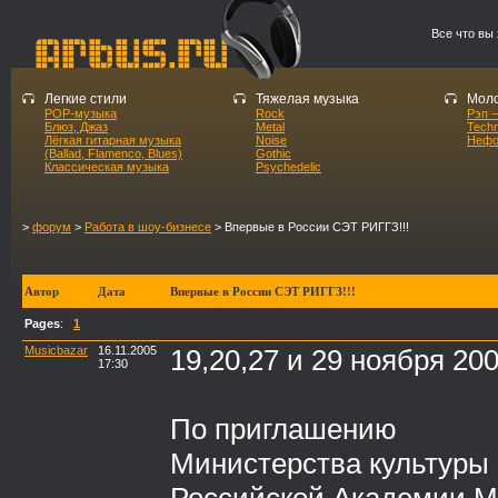
Все что вы
Легкие стили
Тяжелая музыка
Моло
POP-музыка
Rock
Рэп –
Блюз, Джаз
Metal
Tech
Лёгкая гитарная музыка
Noise
Нефо
(Ballad, Flamenco, Blues)
Gothic
Классическая музыка
Psychedelic
>
форум
>
Работа в шоу-бизнесе
> Впервые в России СЭТ РИГГЗ!!!
Автор
Дата
Впервые в России СЭТ РИГГЗ!!!
Pages
:
1
Musicbazar
16.11.2005
19,20,27 и 29 ноября 2005
17:30
По приглашению
Министерства культуры