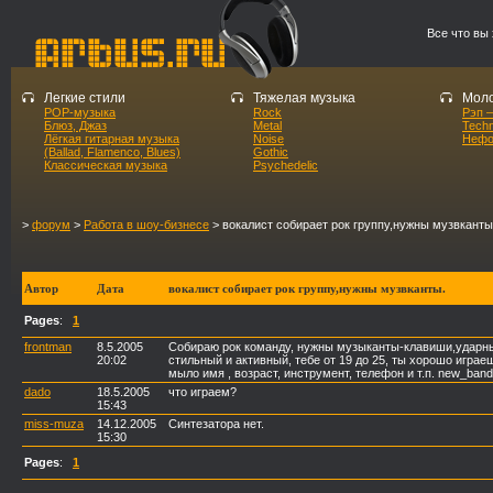
Все что вы
Легкие стили
Тяжелая музыка
Моло
POP-музыка
Rock
Рэп –
Блюз, Джаз
Metal
Tech
Лёгкая гитарная музыка
Noise
Нефо
(Ballad, Flamenco, Blues)
Gothic
Классическая музыка
Psychedelic
>
форум
>
Работа в шоу-бизнесе
> вокалист собирает рок группу,нужны музвканты
Автор
Дата
вокалист собирает рок группу,нужны музвканты.
Pages
:
1
frontman
8.5.2005
Собираю рок команду, нужны музыканты-клавиши,ударные
20:02
стильный и активный, тебе от 19 до 25, ты хорошо играеш
мыло имя , возраст, инструмент, телефон и т.п. new_ban
dado
18.5.2005
что играем?
15:43
miss-muza
14.12.2005
Синтезатора нет.
15:30
Pages
:
1