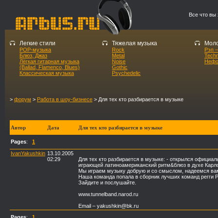
Все что вы
Легкие стили
Тяжелая музыка
Моло
POP-музыка
Rock
Рэп –
Блюз, Джаз
Metal
Tech
Лёгкая гитарная музыка
Noise
Нефо
(Ballad, Flamenco, Blues)
Gothic
Классическая музыка
Psychedelic
>
форум
>
Работа в шоу-бизнесе
> Для тех кто разбирается в музыке
Автор
Дата
Для тех кто разбирается в музыке
Pages
:
1
IvanYakushkin
13.10.2005
02:29
Для тех кто разбирается в музыке: - открылся официа
играющей латиноамериканский ритм&блюз в духе Карл
Мы играем музыку добрую и со смыслом, надеемся ва
Наша команда попала в сборник лучших команд регги Ро
Зайдите и послушайте.
www.tunnelband.narod.ru
Email – yakushkin@bk.ru
Pages
:
1