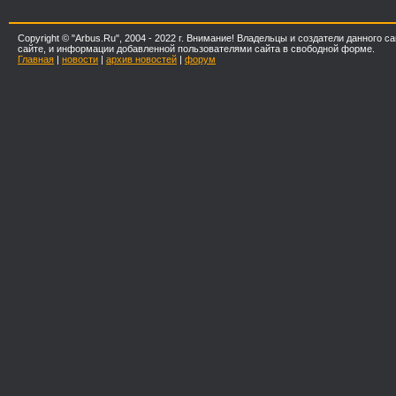
Copyright © "Arbus.Ru", 2004 - 2022 г. Внимание! Владельцы и создатели данного
сайте, и информации добавленной пользователями сайта в свободной форме.
Главная
|
новости
|
архив новостей
|
форум