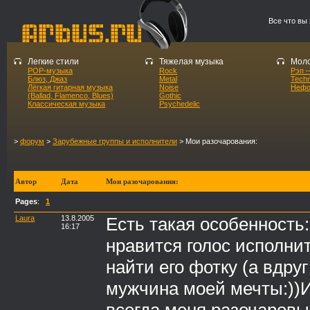
Все что вы
Легкие стили
Тяжелая музыка
Моло
POP-музыка
Rock
Рэп –
Блюз, Джаз
Metal
Tech
Лёгкая гитарная музыка
Noise
Нефо
(Ballad, Flamenco, Blues)
Gothic
Классическая музыка
Psychedelic
>
форум
>
Зарубежные группы и исполнители
> Мои разочарования:
Автор
Дата
Мои разочарования:
Pages
:
1
Laura
13.8.2005
Есть такая особенность
16:17
нравится голос исполнит
найти его фотку (а вдруг
мужчина моей мечты:))