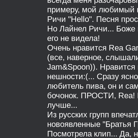
всегда меня разочаровы
примеру, мой любимый 
Ричи "Hello". Песня про
Но Лайнел Ричи... Боже
его не видела!
Очень нравится Rea Ga
(все, наверное, слышали
Jam&Spoon)). Нравится п
нешности:(... Сразу ясн
любитель пива, он и сам
бочонок. ПРОСТИ, Rea! 
лучше...
Из русских групп впеча
новоявленные "Братья Г
Посмотрела клип... Да, 