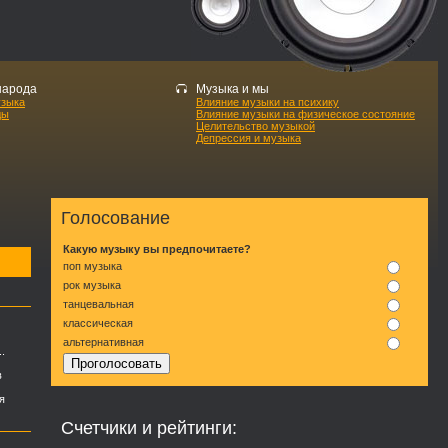
народа
Музыка и мы
узыка
Влияние музыки на психику
ды
Влияние музыки на физическое состояние
Целительство музыкой
Депрессия и музыка
Голосование
Какую музыку вы предпочитаете?
поп музыка
рок музыка
танцевальная
классическая
альтернативная
.
в
я
Счетчики и рейтинги: