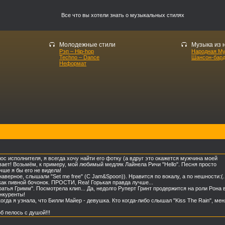
Все что вы хотели знать о музыкальных стилях
Молодежные стили
Музыка из 
Рэп – Hip-hop
Народная М
Techno – Dance
Шансон-бар
Неформат
ос исполнителя, я всегда хочу найти его фотку (а вдруг это окажется мужчина моей
ает! Возьмём, к примеру, мой любимый медляк Лайнела Ричи "Hello". Песня просто
чше я бы его не видела!
верное, слышали "Set me free" (С Jam&Spoon)). Нравится по вокалу, а по нешности:(..
как пивной бочонок. ПРОСТИ, Rea! Горькая правда лучше...
атья Гримм". Посмотрела клип... Да, недолго Руперт Гринт продержится на роли Рона 
онкуренты!
гда я узнала, что Билли Майер - девушка. Кто когда-либо слышал "Kiss The Rain", мен
б пелось с душой!!!