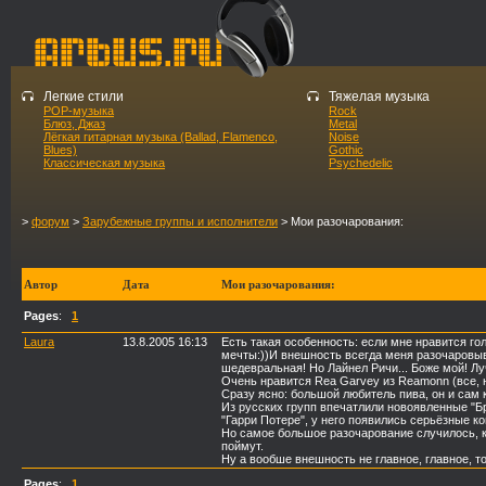
Легкие стили
Тяжелая музыка
POP-музыка
Rock
Блюз, Джаз
Metal
Лёгкая гитарная музыка (Ballad, Flamenco,
Noise
Blues)
Gothic
Классическая музыка
Psychedelic
>
форум
>
Зарубежные группы и исполнители
> Мои разочарования:
Автор
Дата
Мои разочарования:
Pages
:
1
Laura
13.8.2005 16:13
Есть такая особенность: если мне нравится гол
мечты:))И внешность всегда меня разочаровыв
шедевральная! Но Лайнел Ричи... Боже мой! Лу
Очень нравится Rea Garvey из Reamonn (все, на
Сразу ясно: большой любитель пива, он и сам 
Из русских групп впечатлили новоявленные "Бр
"Гарри Потере", у него появились серьёзные к
Но самое большое разочарование случилось, ко
поймут.
Ну а вообше внешность не главное, главное, то
Pages
:
1